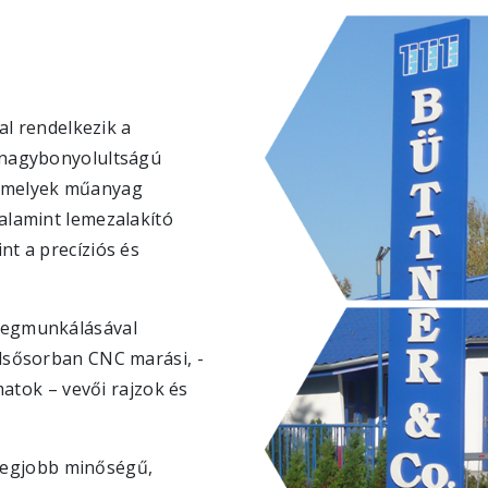
al rendelkezik a
 nagybonyolultságú
 amelyek műanyag
alamint lemezalakító
t a precíziós és
megmunkálásával
lsősorban CNC marási, -
matok – vevői rajzok és
a legjobb minőségű,