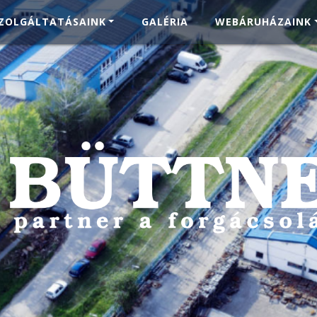
ZOLGÁLTATÁSAINK
GALÉRIA
WEBÁRUHÁZAINK
elyes precíziós megm
8.000 mm x 3.700 mm x 1.500 m