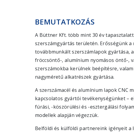
BEMUTATKOZÁS
A Büttner Kft. több mint 30 év tapasztalatt
szerszámgyártás területén. Erősségünk a
továbbmunkált szerszámlapok gyártása,
fröccsöntő-, alumínium nyomásos öntő-, v
szerszámokba kerülnek beépítésre, valamin
nagyméretű alkatrészek gyártása.
A szerszámacél és alumínium lapok CNC 
kapcsolatos gyártói tevékenységünket – e
fúrási, -köszörülési és -esztergálási folya
modellek alapján végezzük.
Belföldi és külföldi partnereink igényeit 