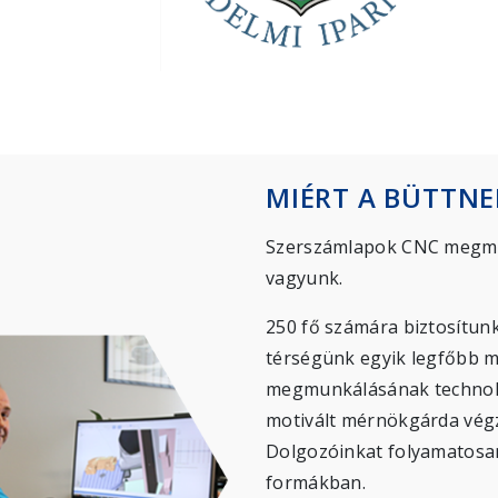
MIÉRT A BÜTTNE
Szerszámlapok CNC megmu
vagyunk.
250 fő számára biztosítunk
térségünk egyik legfőbb m
megmunkálásának technoló
motivált mérnökgárda végzi
Dolgozóinkat folyamatosan
formákban.