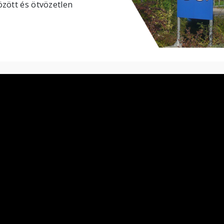
özött és ötvözetlen