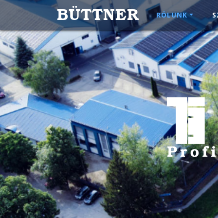
BÜTTNER
RÓLUNK
S
5 teng
Previous