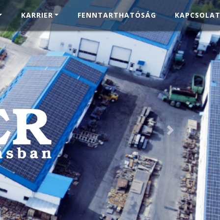
KARRIER
FENNTARTHATÓSÁG
KAPCSOLA
unkálás
Next
m