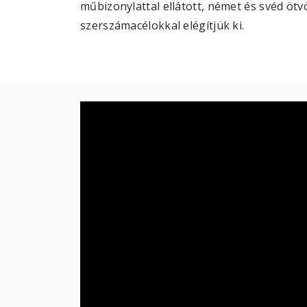
műbizonylattal ellátott, német és svéd ötv
szerszámacélokkal elégítjük ki.