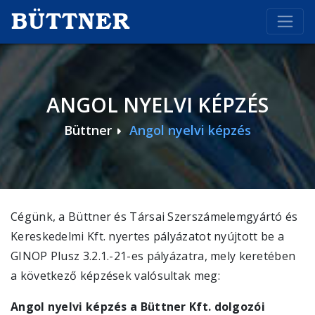
BÜTTNER
ANGOL NYELVI KÉPZÉS
Büttner
Angol nyelvi képzés
Cégünk, a Büttner és Társai Szerszámelemgyártó és
Kereskedelmi Kft. nyertes pályázatot nyújtott be a
GINOP Plusz 3.2.1.-21-es pályázatra, mely keretében
a következő képzések valósultak meg:
Angol nyelvi képzés a Büttner Kft. dolgozói