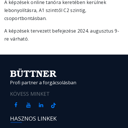
A képzések online tanóra keretében kerülnek
lebonyolításra, A1 szinttől C2 szintig,
csoportbontásban.
A képzések tervezett befejezése 2024. augusztus 9-
re várható.
BÜTTNER
Profi partner a forgácsolásban
KÖVESS MINKET
HASZNOS LINKEK