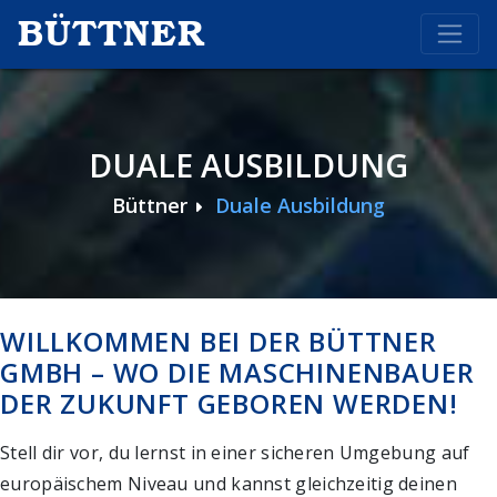
BÜTTNER
DUALE AUSBILDUNG
Büttner
Duale Ausbildung
WILLKOMMEN BEI DER BÜTTNER
GMBH – WO DIE MASCHINENBAUER
DER ZUKUNFT GEBOREN WERDEN!
Stell dir vor, du lernst in einer sicheren Umgebung auf
europäischem Niveau und kannst gleichzeitig deinen