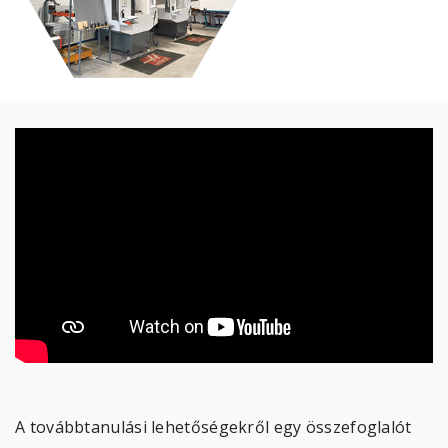
A továbbtanulási lehetőségekről egy összefoglalót