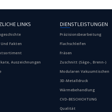
LICHE LINKS
DIENSTLEISTUNGEN
ngeschichte
Präzisionsbearbeitung
 Und Fakten
Flachschleifen
ktsortiment
Fräsen
fikate, Auszeichnungen
Zuschnitt (Säge-, Brenn-)
e
Modularen Vakuumtischen
3D-Metalldruck
Wärmebehandlung
CVD-BESCHICHTUNG
Qualität