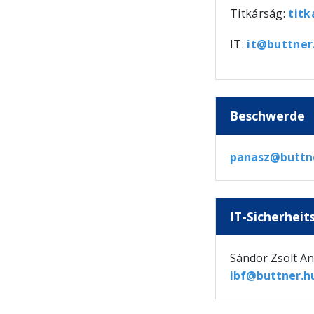
Titkárság:
tit
IT:
it@buttner
Beschwerde
panasz@buttn
IT-Sicherhei
Sándor Zsolt A
ibf@buttner.h