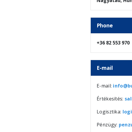
Nagyatád, Hu
Phone
+36 82 553 970
E-mail
E-mail:
info@b
Értékesítés:
sa
Logisztika:
log
Pénzügy:
penz