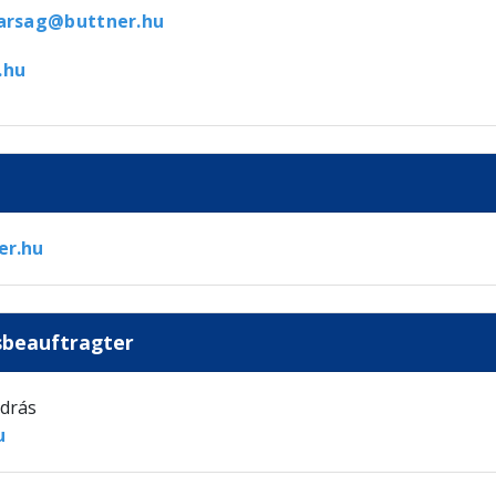
karsag@buttner.hu
.hu
er.hu
tsbeauftragter
ndrás
u